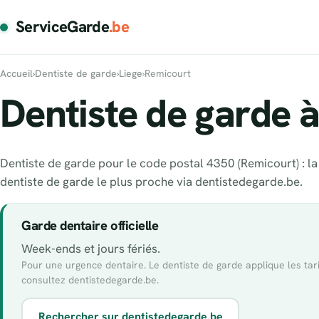
ServiceGarde
.be
Accueil
›
Dentiste de garde
›
Liege
›
Remicourt
Dentiste de garde 
Dentiste de garde pour le code postal 4350 (Remicourt) : la 
dentiste de garde le plus proche via dentistedegarde.be.
Garde dentaire officielle
Week-ends et jours fériés.
Pour une urgence dentaire. Le dentiste de garde applique les ta
consultez dentistedegarde.be.
Rechercher sur dentistedegarde.be