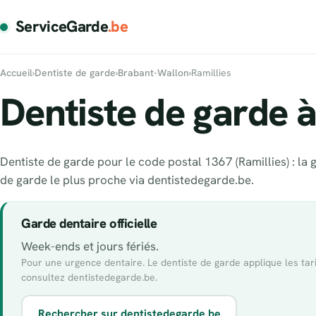
ServiceGarde
.be
Accueil
›
Dentiste de garde
›
Brabant-Wallon
›
Ramillies
Dentiste de garde à
Dentiste de garde pour le code postal 1367 (Ramillies) : la g
de garde le plus proche via dentistedegarde.be.
Garde dentaire officielle
Week-ends et jours fériés.
Pour une urgence dentaire. Le dentiste de garde applique les ta
consultez dentistedegarde.be.
Rechercher sur dentistedegarde.be