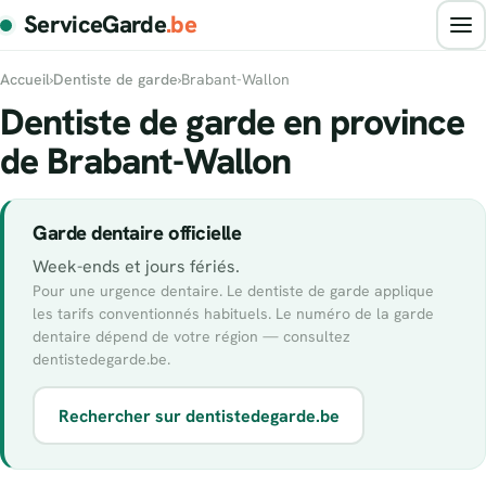
ServiceGarde
.be
Accueil
›
Dentiste de garde
›
Brabant-Wallon
Dentiste de garde en province
de Brabant-Wallon
Garde dentaire officielle
Week-ends et jours fériés.
Pour une urgence dentaire. Le dentiste de garde applique
les tarifs conventionnés habituels. Le numéro de la garde
dentaire dépend de votre région — consultez
dentistedegarde.be.
Rechercher sur dentistedegarde.be