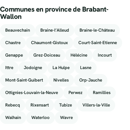
Communes en province de Brabant-
Wallon
Beauvechain
Braine-l’Alleud
Braine-le-Château
Chastre
Chaumont-Gistoux
Court-Saint-Etienne
Genappe
Grez-Doiceau
Hélécine
Incourt
Ittre
Jodoigne
La Hulpe
Lasne
Mont-Saint-Guibert
Nivelles
Orp-Jauche
Ottignies-Louvain-la-Neuve
Perwez
Ramillies
Rebecq
Rixensart
Tubize
Villers-la-Ville
Walhain
Waterloo
Wavre