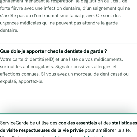
gonflement menaçant la respiration, la déglutition ou l’œil, de
forte fièvre avec une infection dentaire, d’un saignement qui ne
s’arrête pas ou d’un traumatisme facial grave. Ce sont des
urgences médicales qui ne peuvent pas attendre la garde
dentaire.
Que dois-je apporter chez le dentiste de garde ?
Votre carte d’identité (eID) et une liste de vos médicaments,
surtout les anticoagulants. Signalez aussi vos allergies et
affections connues. Si vous avez un morceau de dent cassé ou
expulsé, apportez-le.
À propos
Contact
Numéros d’urgence
Politique de confidentialité
ServiceGarde.be utilise des
cookies essentiels
et des
statistiques
Avertissement
Signaler une information erronée
de visite respectueuses de la vie privée
pour améliorer le site.
ServiceGarde.be présente des informations publiques de garde à