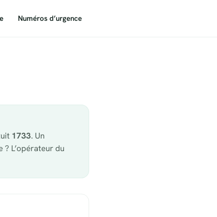
e
Numéros d’urgence
tuit
1733
. Un
e ? L’opérateur du