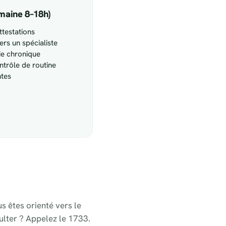
maine 8–18h)
testations
ers un spécialiste
ie chronique
ntrôle de routine
ntes
us êtes orienté vers le
ulter ? Appelez le 1733.