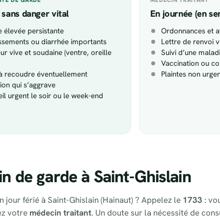
 sans danger vital
En journée (en se
e élevée persistante
Ordonnances et at
sements ou diarrhée importants
Lettre de renvoi v
ur vive et soudaine (ventre, oreille
Suivi d’une malad
Vaccination ou co
 à recoudre éventuellement
Plaintes non urge
tion qui s’aggrave
il urgent le soir ou le week-end
 de garde à Saint-Ghislain
n jour férié à Saint-Ghislain (Hainaut) ? Appelez le
1733
: vo
ez votre
médecin traitant
. Un doute sur la nécessité de cons