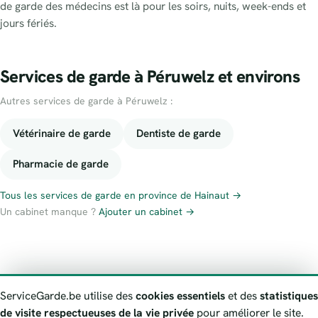
de garde des médecins est là pour les soirs, nuits, week-ends et
jours fériés.
Services de garde à Péruwelz et environs
Autres services de garde à Péruwelz :
Vétérinaire de garde
Dentiste de garde
Pharmacie de garde
Tous les services de garde en province de Hainaut →
Un cabinet manque ?
Ajouter un cabinet →
À propos
Contact
Numéros d’urgence
Politique de confidentialité
ServiceGarde.be utilise des
cookies essentiels
et des
statistiques
Avertissement
Signaler une information erronée
de visite respectueuses de la vie privée
pour améliorer le site.