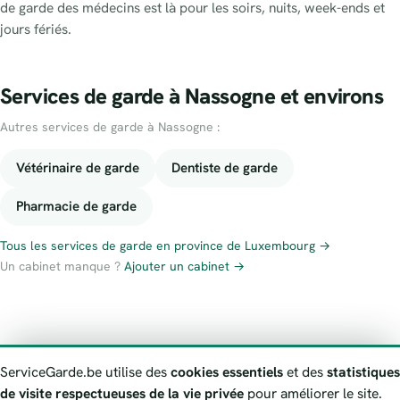
de garde des médecins est là pour les soirs, nuits, week-ends et
jours fériés.
Services de garde à Nassogne et environs
Autres services de garde à Nassogne :
Vétérinaire de garde
Dentiste de garde
Pharmacie de garde
Tous les services de garde en province de Luxembourg →
Un cabinet manque ?
Ajouter un cabinet →
À propos
Contact
Numéros d’urgence
Politique de confidentialité
ServiceGarde.be utilise des
cookies essentiels
et des
statistiques
Avertissement
Signaler une information erronée
de visite respectueuses de la vie privée
pour améliorer le site.