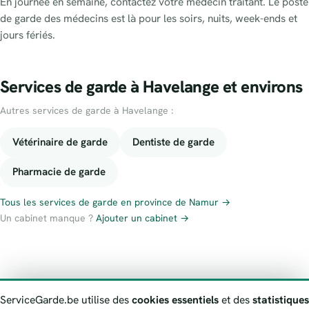
En journée en semaine, contactez votre médecin traitant. Le poste
de garde des médecins est là pour les soirs, nuits, week-ends et
jours fériés.
Services de garde à Havelange et environs
Autres services de garde à Havelange :
Vétérinaire de garde
Dentiste de garde
Pharmacie de garde
Tous les services de garde en province de Namur →
Un cabinet manque ?
Ajouter un cabinet →
À propos
Contact
Numéros d’urgence
Politique de confidentialité
ServiceGarde.be utilise des
cookies essentiels
et des
statistiques
Avertissement
Signaler une information erronée