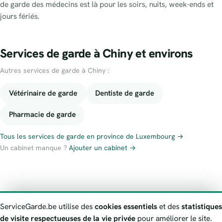
de garde des médecins est là pour les soirs, nuits, week-ends et
jours fériés.
Services de garde à Chiny et environs
Autres services de garde à Chiny :
Vétérinaire de garde
Dentiste de garde
Pharmacie de garde
Tous les services de garde en province de Luxembourg →
Un cabinet manque ?
Ajouter un cabinet →
À propos
Contact
Numéros d’urgence
Politique de confidentialité
ServiceGarde.be utilise des
cookies essentiels
et des
statistiques
Avertissement
Signaler une information erronée
de visite respectueuses de la vie privée
pour améliorer le site.