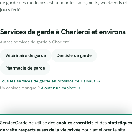
de garde des médecins est là pour les soirs, nuits, week-ends et
jours fériés.
Services de garde à Charleroi et environs
Autres services de garde à Charleroi :
Vétérinaire de garde
Dentiste de garde
Pharmacie de garde
Tous les services de garde en province de Hainaut →
Un cabinet manque ?
Ajouter un cabinet →
À propos
Contact
Numéros d’urgence
Politique de confidentialité
ServiceGarde.be utilise des
cookies essentiels
et des
statistiques
Avertissement
Signaler une information erronée
de visite respectueuses de la vie privée
pour améliorer le site.