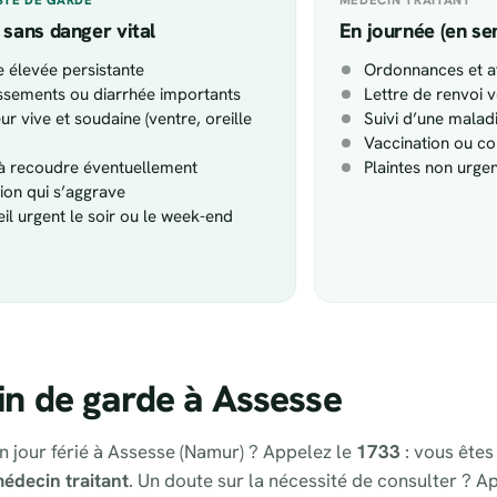
 sans danger vital
En journée (en se
e élevée persistante
Ordonnances et at
sements ou diarrhée importants
Lettre de renvoi v
ur vive et soudaine (ventre, oreille
Suivi d’une malad
Vaccination ou co
 à recoudre éventuellement
Plaintes non urge
tion qui s’aggrave
il urgent le soir ou le week-end
n de garde à Assesse
un jour férié à Assesse (Namur) ? Appelez le
1733
: vous êtes
édecin traitant
. Un doute sur la nécessité de consulter ? A