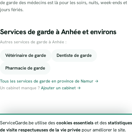
de garde des médecins est là pour les soirs, nuits, week-ends et
jours fériés.
Services de garde à Anhée et environs
Autres services de garde à Anhée :
Vétérinaire de garde
Dentiste de garde
Pharmacie de garde
Tous les services de garde en province de Namur →
Un cabinet manque ?
Ajouter un cabinet →
À propos
Contact
Numéros d’urgence
Politique de confidentialité
ServiceGarde.be utilise des
cookies essentiels
et des
statistiques
Avertissement
Signaler une information erronée
de visite respectueuses de la vie privée
pour améliorer le site.