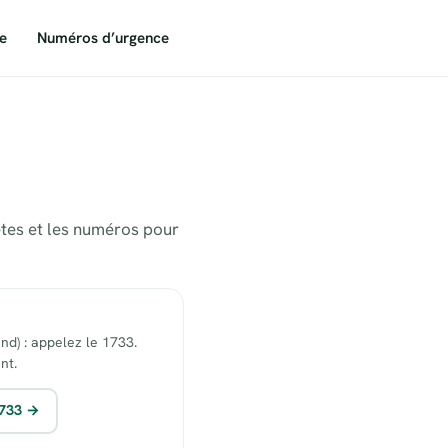
e
Numéros d’urgence
ètes et les numéros pour
end) : appelez le 1733.
nt.
1733 →