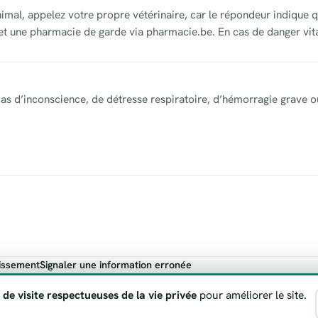
imal, appelez votre propre vétérinaire, car le répondeur indique q
 et une pharmacie de garde via pharmacie.be. En cas de danger vita
as d’inconscience, de détresse respiratoire, d’hémorragie grave o
issement
Signaler une information erronée
ndicatif. En cas de danger vital, appelez toujours le 112.
 de visite respectueuses de la vie privée
pour améliorer le site.