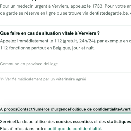
Pour un médecin urgent à Verviers, appelez le 1733. Pour votre an
de garde se réserve en ligne ou se trouve via dentistedegarde.be,
Que faire en cas de situation vitale à Verviers ?
Appelez immédiatement le 112 (gratuit, 24h/24), par exemple en c
112 fonctionne partout en Belgique, jour et nuit.
Commune en province de
Liege
🩺 Vérifié médicalement par un vétérinaire agréé
À propos
Contact
Numéros d’urgence
Politique de confidentialité
Avert
ServiceGarde.be présente des informations publiques de garde à titre i
ServiceGarde.be utilise des
cookies essentiels
et des
statistiques
Plus d’infos dans notre
politique de confidentialité
.
© 2026 ServiceGarde.be