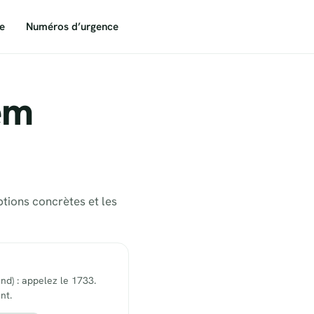
e
Numéros d’urgence
em
ptions concrètes et les
end) : appelez le 1733.
nt.