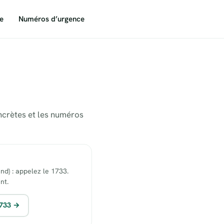
e
Numéros d’urgence
oncrètes et les numéros
end) : appelez le 1733.
nt.
1733 →