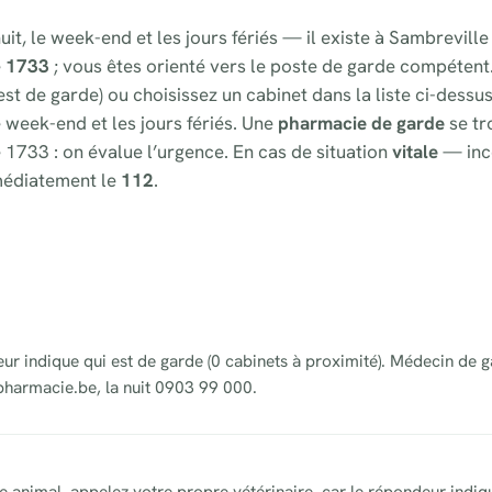
uit, le week-end et les jours fériés — il existe à Sambrevil
e
1733
; vous êtes orienté vers le poste de garde compétent
st de garde) ou choisissez un cabinet dans la liste ci-dessu
e week-end et les jours fériés. Une
pharmacie de garde
se tr
 1733 : on évalue l’urgence. En cas de situation
vitale
— inc
médiatement le
112
.
eur indique qui est de garde (0 cabinets à proximité). Médecin de g
pharmacie.be, la nuit 0903 99 000.
 animal, appelez votre propre vétérinaire, car le répondeur indiq