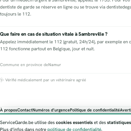
dentiste de garde se réserve en ligne ou se trouve via dentistede
toujours le 112.
Que faire en cas de situation vitale à Sambreville ?
Appelez immédiatement le 112 (gratuit, 24h/24), par exemple en c
112 fonctionne partout en Belgique, jour et nuit.
Commune en province de
Namur
🩺 Vérifié médicalement par un vétérinaire agréé
À propos
Contact
Numéros d’urgence
Politique de confidentialité
Avert
ServiceGarde.be présente des informations publiques de garde à titre i
ServiceGarde.be utilise des
cookies essentiels
et des
statistiques
Plus d’infos dans notre
politique de confidentialité
.
© 2026 ServiceGarde.be