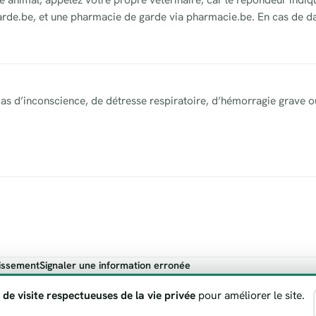
garde.be, et une pharmacie de garde via pharmacie.be. En cas de da
as d’inconscience, de détresse respiratoire, d’hémorragie grave o
issement
Signaler une information erronée
ndicatif. En cas de danger vital, appelez toujours le 112.
 de visite respectueuses de la vie privée
pour améliorer le site.