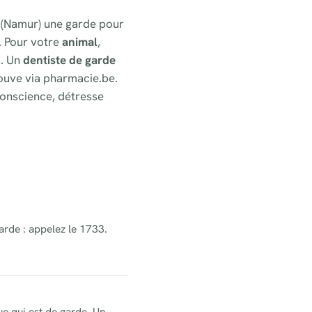
le (Namur) une garde pour
. Pour votre
animal
,
s. Un
dentiste de garde
ouve via pharmacie.be.
onscience, détresse
arde : appelez le 1733.
ue qui est de garde. Un