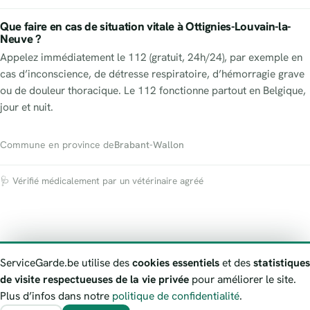
Que faire en cas de situation vitale à Ottignies-Louvain-la-
Neuve ?
Appelez immédiatement le 112 (gratuit, 24h/24), par exemple en
cas d’inconscience, de détresse respiratoire, d’hémorragie grave
ou de douleur thoracique. Le 112 fonctionne partout en Belgique,
jour et nuit.
Commune en province de
Brabant-Wallon
🩺 Vérifié médicalement par un vétérinaire agréé
À propos
Contact
Numéros d’urgence
Politique de confidentialité
ServiceGarde.be utilise des
cookies essentiels
et des
statistiques
Avertissement
Signaler une information erronée
de visite respectueuses de la vie privée
pour améliorer le site.
ServiceGarde.be présente des informations publiques de garde à
Plus d’infos dans notre
politique de confidentialité
.
titre indicatif. En cas de danger vital, appelez toujours le 112.