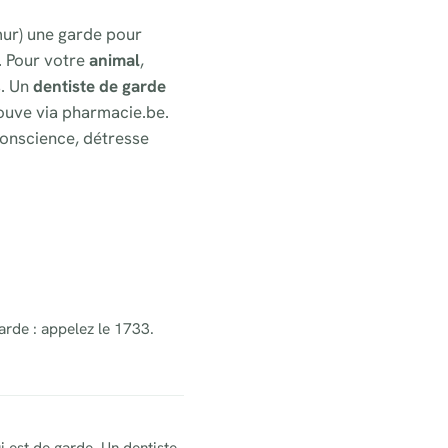
amur) une garde pour
. Pour votre
animal
,
s. Un
dentiste de garde
ouve via pharmacie.be.
onscience, détresse
arde : appelez le 1733.
 est de garde. Un dentiste