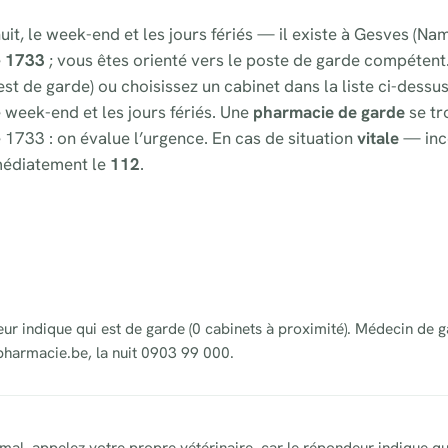
uit, le week-end et les jours fériés — il existe à Gesves (N
e
1733
; vous êtes orienté vers le poste de garde compétent
st de garde) ou choisissez un cabinet dans la liste ci-dessu
e week-end et les jours fériés. Une
pharmacie de garde
se tr
 1733 : on évalue l’urgence. En cas de situation
vitale
— inc
médiatement le
112
.
eur indique qui est de garde (0 cabinets à proximité). Médecin de g
pharmacie.be, la nuit 0903 99 000.
al, appelez votre propre vétérinaire, car le répondeur indique qui