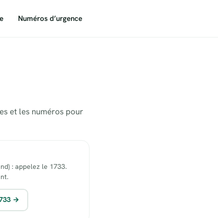
e
Numéros d’urgence
tes et les numéros pour
end) : appelez le 1733.
nt.
1733 →