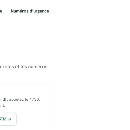
e
Numéros d’urgence
ncrètes et les numéros
end) : appelez le 1733.
nt.
1733 →