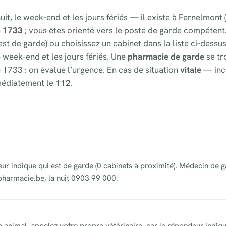
uit, le week-end et les jours fériés — il existe à Fernelmon
e
1733
; vous êtes orienté vers le poste de garde compétent
st de garde) ou choisissez un cabinet dans la liste ci-dessu
e week-end et les jours fériés. Une
pharmacie de garde
se tr
 1733 : on évalue l’urgence. En cas de situation
vitale
— inc
médiatement le
112
.
eur indique qui est de garde (0 cabinets à proximité). Médecin de g
pharmacie.be, la nuit 0903 99 000.
animal, appelez votre propre vétérinaire, car le répondeur indiqu