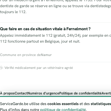
dentiste de garde se réserve en ligne ou se trouve via dentistede
toujours le 112.
Que faire en cas de situation vitale à Fernelmont ?
Appelez immédiatement le 112 (gratuit, 24h/24), par exemple en c
112 fonctionne partout en Belgique, jour et nuit.
Commune en province de
Namur
🩺 Vérifié médicalement par un vétérinaire agréé
À propos
Contact
Numéros d’urgence
Politique de confidentialité
Avert
ServiceGarde.be présente des informations publiques de garde à titre i
ServiceGarde.be utilise des
cookies essentiels
et des
statistiques
Plus d’infos dans notre
politique de confidentialité
.
© 2026 ServiceGarde.be