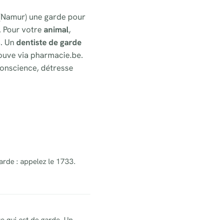
t (Namur) une garde pour
. Pour votre
animal
,
s. Un
dentiste de garde
ouve via pharmacie.be.
onscience, détresse
arde : appelez le 1733.
e qui est de garde. Un