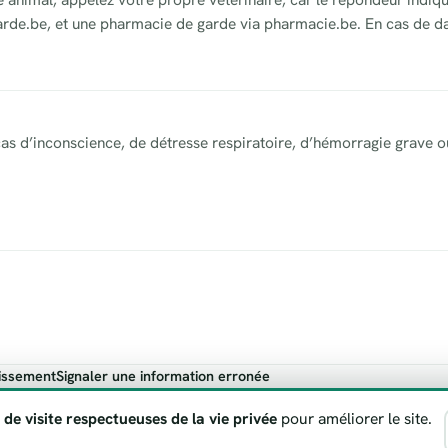
garde.be, et une pharmacie de garde via pharmacie.be. En cas de da
as d’inconscience, de détresse respiratoire, d’hémorragie grave o
issement
Signaler une information erronée
ndicatif. En cas de danger vital, appelez toujours le 112.
 de visite respectueuses de la vie privée
pour améliorer le site.