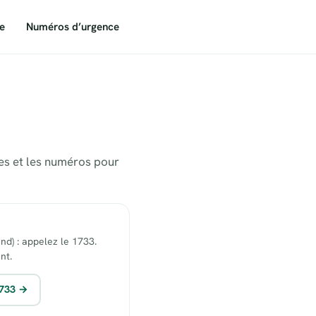
e
Numéros d’urgence
tes et les numéros pour
end) : appelez le 1733.
nt.
1733 →