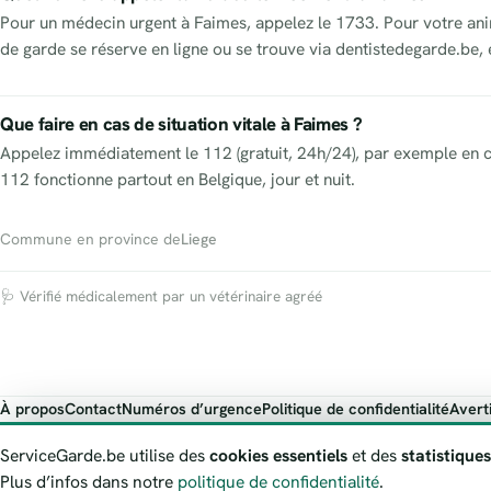
Pour un médecin urgent à Faimes, appelez le 1733. Pour votre anim
de garde se réserve en ligne ou se trouve via dentistedegarde.be,
Que faire en cas de situation vitale à Faimes ?
Appelez immédiatement le 112 (gratuit, 24h/24), par exemple en c
112 fonctionne partout en Belgique, jour et nuit.
Commune en province de
Liege
🩺 Vérifié médicalement par un vétérinaire agréé
À propos
Contact
Numéros d’urgence
Politique de confidentialité
Avert
ServiceGarde.be présente des informations publiques de garde à titre i
ServiceGarde.be utilise des
cookies essentiels
et des
statistiques
Plus d’infos dans notre
politique de confidentialité
.
© 2026 ServiceGarde.be