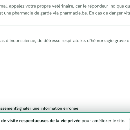
al, appelez votre propre vétérinaire, car le répondeur indique qui
 et une pharmacie de garde via pharmacie.be. En cas de danger vita
as d’inconscience, de détresse respiratoire, d’hémorragie grave o
issement
Signaler une information erronée
ndicatif. En cas de danger vital, appelez toujours le 112.
 de visite respectueuses de la vie privée
pour améliorer le site.