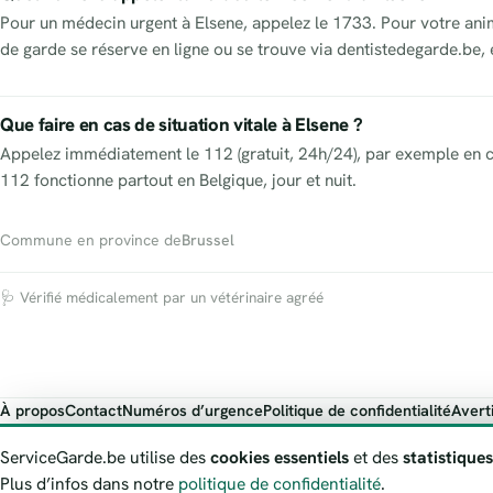
Pour un médecin urgent à Elsene, appelez le 1733. Pour votre anim
de garde se réserve en ligne ou se trouve via dentistedegarde.be,
Que faire en cas de situation vitale à Elsene ?
Appelez immédiatement le 112 (gratuit, 24h/24), par exemple en c
112 fonctionne partout en Belgique, jour et nuit.
Commune en province de
Brussel
🩺 Vérifié médicalement par un vétérinaire agréé
À propos
Contact
Numéros d’urgence
Politique de confidentialité
Avert
ServiceGarde.be présente des informations publiques de garde à titre i
ServiceGarde.be utilise des
cookies essentiels
et des
statistiques
Plus d’infos dans notre
politique de confidentialité
.
© 2026 ServiceGarde.be