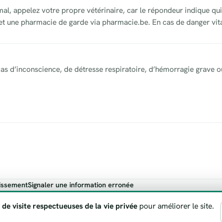
al, appelez votre propre vétérinaire, car le répondeur indique qui
 et une pharmacie de garde via pharmacie.be. En cas de danger vita
as d’inconscience, de détresse respiratoire, d’hémorragie grave o
issement
Signaler une information erronée
ndicatif. En cas de danger vital, appelez toujours le 112.
 de visite respectueuses de la vie privée
pour améliorer le site.