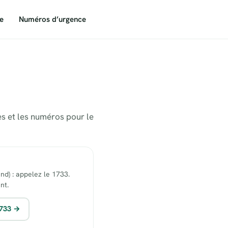
e
Numéros d’urgence
es et les numéros pour le
end) : appelez le 1733.
nt.
1733 →