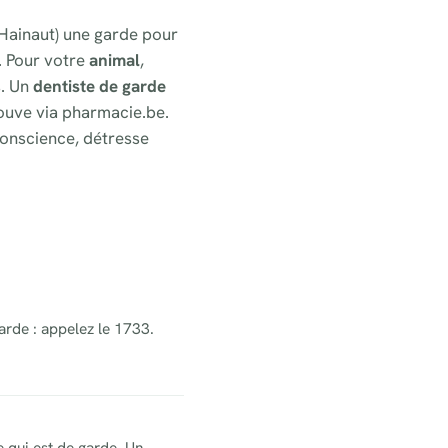
 (Hainaut) une garde pour
. Pour votre
animal
,
s. Un
dentiste de garde
ouve via pharmacie.be.
onscience, détresse
arde : appelez le 1733.
 qui est de garde. Un