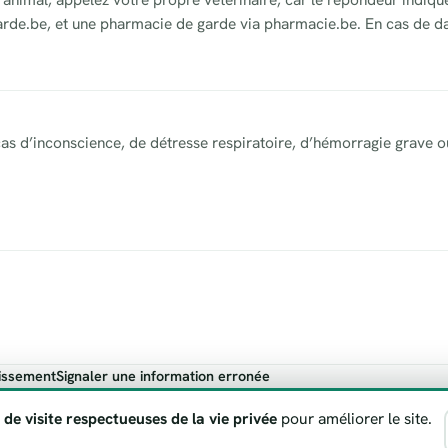
garde.be, et une pharmacie de garde via pharmacie.be. En cas de da
as d’inconscience, de détresse respiratoire, d’hémorragie grave o
issement
Signaler une information erronée
ndicatif. En cas de danger vital, appelez toujours le 112.
 de visite respectueuses de la vie privée
pour améliorer le site.