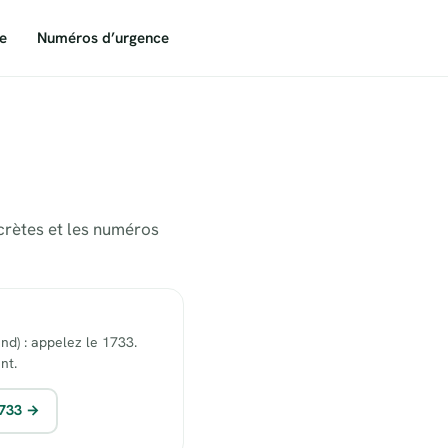
e
Numéros d’urgence
ncrètes et les numéros
end) : appelez le 1733.
nt.
1733 →