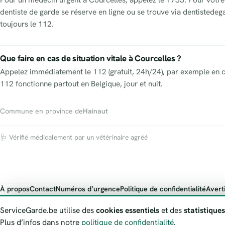
dentiste de garde se réserve en ligne ou se trouve via dentistede
toujours le 112.
Que faire en cas de situation vitale à Courcelles ?
Appelez immédiatement le 112 (gratuit, 24h/24), par exemple en c
112 fonctionne partout en Belgique, jour et nuit.
Commune en province de
Hainaut
🩺 Vérifié médicalement par un vétérinaire agréé
À propos
Contact
Numéros d’urgence
Politique de confidentialité
Avert
ServiceGarde.be présente des informations publiques de garde à titre i
ServiceGarde.be utilise des
cookies essentiels
et des
statistiques
Plus d’infos dans notre
politique de confidentialité
.
© 2026 ServiceGarde.be