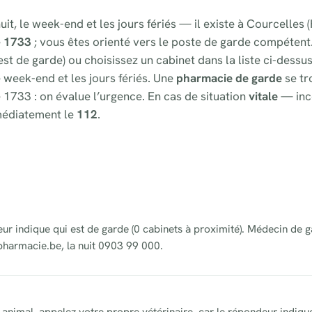
uit, le week-end et les jours fériés — il existe à Courcelles
e
1733
; vous êtes orienté vers le poste de garde compétent
st de garde) ou choisissez un cabinet dans la liste ci-dessu
e week-end et les jours fériés. Une
pharmacie de garde
se tr
 1733 : on évalue l’urgence. En cas de situation
vitale
— inc
médiatement le
112
.
eur indique qui est de garde (0 cabinets à proximité). Médecin de g
pharmacie.be, la nuit 0903 99 000.
animal, appelez votre propre vétérinaire, car le répondeur indique