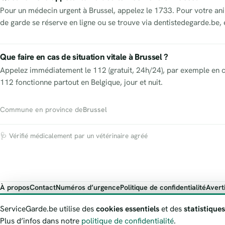
Pour un médecin urgent à Brussel, appelez le 1733. Pour votre ani
de garde se réserve en ligne ou se trouve via dentistedegarde.be,
Que faire en cas de situation vitale à Brussel ?
Appelez immédiatement le 112 (gratuit, 24h/24), par exemple en c
112 fonctionne partout en Belgique, jour et nuit.
Commune en province de
Brussel
🩺 Vérifié médicalement par un vétérinaire agréé
À propos
Contact
Numéros d’urgence
Politique de confidentialité
Avert
ServiceGarde.be présente des informations publiques de garde à titre i
ServiceGarde.be utilise des
cookies essentiels
et des
statistiques
Plus d’infos dans notre
politique de confidentialité
.
© 2026 ServiceGarde.be