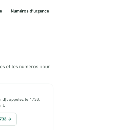
e
Numéros d’urgence
tes et les numéros pour
end) : appelez le 1733.
nt.
1733 →