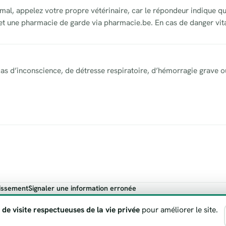
mal, appelez votre propre vétérinaire, car le répondeur indique qu
 et une pharmacie de garde via pharmacie.be. En cas de danger vita
as d’inconscience, de détresse respiratoire, d’hémorragie grave o
issement
Signaler une information erronée
ndicatif. En cas de danger vital, appelez toujours le 112.
 de visite respectueuses de la vie privée
pour améliorer le site.